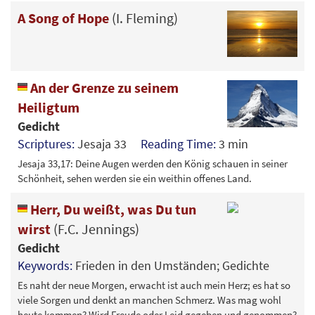
A Song of Hope
(I. Fleming)
An der Grenze zu seinem
Heiligtum
Gedicht
Scriptures:
Jesaja 33
Reading Time:
3 min
Jesaja 33,17: Deine Augen werden den König schauen in seiner
Schönheit, sehen werden sie ein weithin offenes Land.
Herr, Du weißt, was Du tun
wirst
(F.C. Jennings)
Gedicht
Keywords:
Frieden in den Umständen; Gedichte
Es naht der neue Morgen, erwacht ist auch mein Herz; es hat so
viele Sorgen und denkt an manchen Schmerz. Was mag wohl
heute kommen? Wird Freude oder Leid gegeben und genommen?