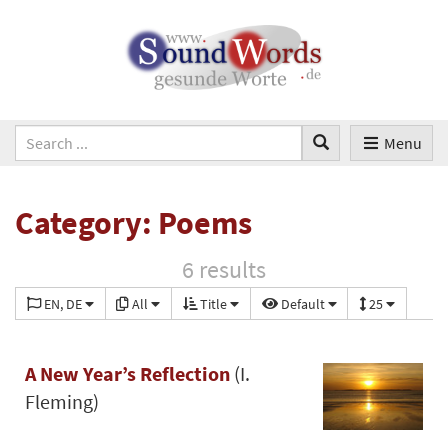
Menu
Category: Poems
6 results
EN, DE
All
Title
Default
25
A New Year’s Reflection
(I.
Fleming)