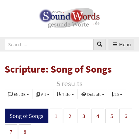
Menu
Scripture: Song of Songs
5 results
EN, DE
All
Title
Default
25
Song of Songs
1
2
3
4
5
6
7
8