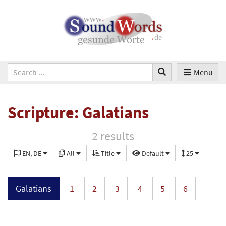
Menu
Scripture: Galatians
2 results
EN, DE
All
Title
Default
25
Galatians
1
2
3
4
5
6