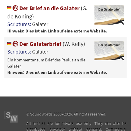
Der Brief an die Galater
(G.
de Koning)
Scriptures:
Galater
Hinweis: Dies ist ein Link auf eine externe Website.
Der Galaterbrief
(W. Kelly)
Scriptures:
Galater
Ein Kommentar zum Brief des Paulus an die
Galater.
Hinweis: Dies ist ein Link auf eine externe Website.
©
SoundWords
2000–2026. All rights reserved.
All articles are for private use only. They can also be
distributed privately without demand. Commercial