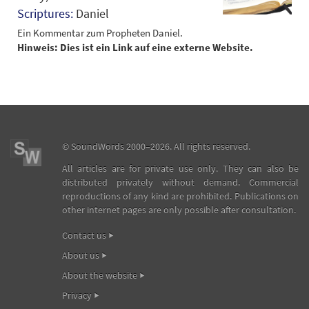
Scriptures:
Daniel
Ein Kommentar zum Propheten Daniel.
Hinweis: Dies ist ein Link auf eine externe Website.
©
SoundWords
2000–2026. All rights reserved.
All articles are for private use only. They can also be
distributed privately without demand. Commercial
reproductions of any kind are prohibited. Publications on
other internet pages are only possible after consultation.
Contact us
About us
About the website
Privacy