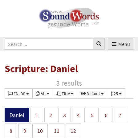
Menu
Scripture: Daniel
3 results
EN, DE
All
Title
Default
25
Daniel
1
2
3
4
5
6
7
8
9
10
11
12