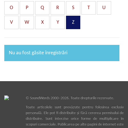
O
P
Q
R
S
T
U
V
W
X
Y
Z
Nu au fost găsite înregistrări
©
SoundWords
2000–2026. Toate drepturile rezervate.
Toate articolele sunt prevăzute pentru folosirea exclusiv
personală. Ele pot fi distribuite şi fără cererea permisului de
distribuire. Sunt interzise orice forme de multiplicare în
scopuri comerciale. Publicarea pe alte pagini de internet este