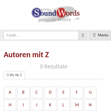
Meniu
Autoren mit Z
0 Rezultate
EN, NL
A
B
C
D
E
F
G
H
I
J
K
L
M
N