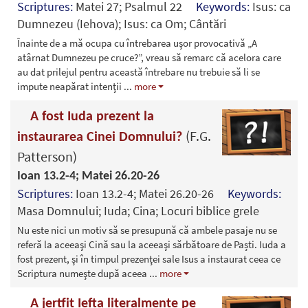
Scriptures:
Matei 27; Psalmul 22
Keywords:
Isus: ca
Dumnezeu (Iehova); Isus: ca Om; Cântări
Înainte de a mă ocupa cu întrebarea uşor provocativă „A
atârnat Dumnezeu pe cruce?”, vreau să remarc că acelora care
au dat prilejul pentru această întrebare nu trebuie să li se
impute neapărat intenţii
...
more
A fost Iuda prezent la
(F.G.
instaurarea Cinei Domnului?
Patterson)
Ioan 13.2-4; Matei 26.20-26
Scriptures:
Ioan 13.2-4; Matei 26.20-26
Keywords:
Masa Domnului; Iuda; Cina; Locuri biblice grele
Nu este nici un motiv să se presupună că ambele pasaje nu se
referă la aceeaşi Cină sau la aceeaşi sărbătoare de Paști. Iuda a
fost prezent, şi în timpul prezenţei sale Isus a instaurat ceea ce
Scriptura numeşte după aceea
...
more
A jertfit Iefta literalmente pe