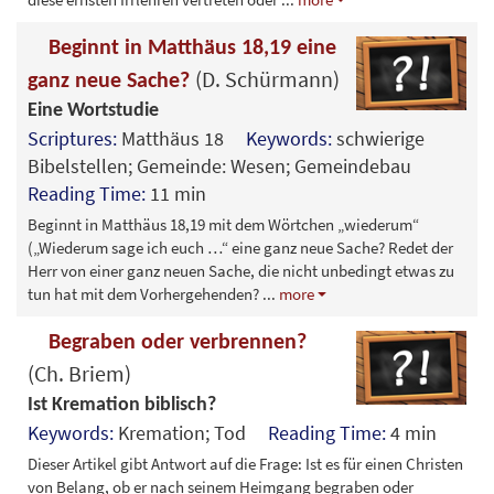
Beginnt in Matthäus 18,19 eine
(D. Schürmann)
ganz neue Sache?
Eine Wortstudie
Scriptures:
Matthäus 18
Keywords:
schwierige
Bibelstellen; Gemeinde: Wesen; Gemeindebau
Reading Time:
11 min
Beginnt in Matthäus 18,19 mit dem Wörtchen „wiederum“
(„Wiederum sage ich euch …“ eine ganz neue Sache? Redet der
Herr von einer ganz neuen Sache, die nicht unbedingt etwas zu
tun hat mit dem Vorhergehenden?
...
more
Begraben oder verbrennen?
(Ch. Briem)
Ist Kremation biblisch?
Keywords:
Kremation; Tod
Reading Time:
4 min
Dieser Artikel gibt Antwort auf die Frage: Ist es für einen Christen
von Belang, ob er nach seinem Heimgang begraben oder