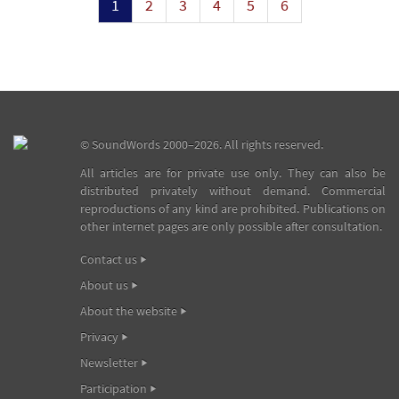
1
2
3
4
5
6
©
SoundWords
2000–2026. All rights reserved.
All articles are for private use only. They can also be
distributed privately without demand. Commercial
reproductions of any kind are prohibited. Publications on
other internet pages are only possible after consultation.
Contact us
About us
About the website
Privacy
Newsletter
Participation