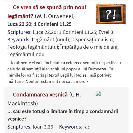
Ce vrea să se spună prin noul
(W.J. Ouweneel)
legământ?
Luca 22.20; 1 Corinteni 11.25
Scriptures:
Luca 22.20; 1 Corinteni 11.25; Evrei 8
Keywords:
Legământ (noul); Dispensaţionalism;
Teologia legământului; Împărăţia de o mie de ani;
Legământul nou
Literalmente el va fi încheiat cu cele zece seminţii respectiv cu
cele două seminţii ale vechiului popor al lui Dumnezeu; în
inimile lor va fi scris şi textul Legii lui Moise. Însă potrivit
mărturiei Noului Testament noi ca
...
more
(C.H.
Condamnarea veşnică
Mackintosh)
... sau este totuşi o limitare în timp a condamnării
veşnice?
Scriptures:
Ioan 3.36
Keywords:
Iad