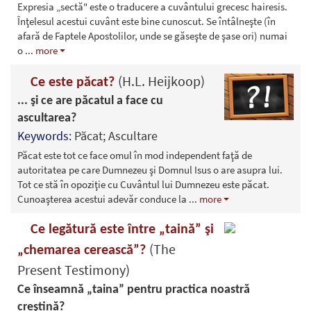
Expresia „sectă" este o traducere a cuvântului grecesc hairesis.
Înţelesul acestui cuvânt este bine cunoscut. Se întâlneşte (în
afară de Faptele Apostolilor, unde se găseşte de şase ori) numai
o
...
more
(H.L. Heijkoop)
Ce este păcat?
... şi ce are păcatul a face cu
ascultarea?
Keywords:
Păcat; Ascultare
Păcat este tot ce face omul în mod independent faţă de
autoritatea pe care Dumnezeu şi Domnul Isus o are asupra lui.
Tot ce stă în opoziţie cu Cuvântul lui Dumnezeu este păcat.
Cunoaşterea acestui adevăr conduce la
...
more
Ce legătură este între „taină” şi
(The
„chemarea cerească”?
Present Testimony)
Ce înseamnă „taina” pentru practica noastră
creştină?