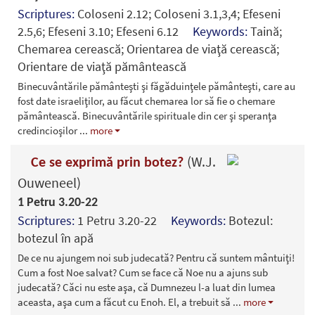
Scriptures:
Coloseni 2.12; Coloseni 3.1,3,4; Efeseni
2.5,6; Efeseni 3.10; Efeseni 6.12
Keywords:
Taină;
Chemarea cerească; Orientarea de viaţă cerească;
Orientare de viaţă pământească
Binecuvântările pământeşti şi făgăduinţele pământeşti, care au
fost date israeliţilor, au făcut chemarea lor să fie o chemare
pământească. Binecuvântările spirituale din cer şi speranţa
credincioşilor
...
more
(W.J.
Ce se exprimă prin botez?
Ouweneel)
1 Petru 3.20-22
Scriptures:
1 Petru 3.20-22
Keywords:
Botezul:
botezul în apă
De ce nu ajungem noi sub judecată? Pentru că suntem mântuiţi!
Cum a fost Noe salvat? Cum se face că Noe nu a ajuns sub
judecată? Căci nu este aşa, că Dumnezeu l-a luat din lumea
aceasta, aşa cum a făcut cu Enoh. El, a trebuit să
...
more