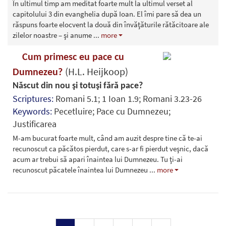
În ultimul timp am meditat foarte mult la ultimul verset al
capitolului 3 din evanghelia după Ioan. El îmi pare să dea un
răspuns foarte elocvent la două din învăţăturile rătăcitoare ale
zilelor noastre – şi anume
...
more
Cum primesc eu pace cu
(H.L. Heijkoop)
Dumnezeu?
Născut din nou şi totuşi fără pace?
Scriptures:
Romani 5.1; 1 Ioan 1.9; Romani 3.23-26
Keywords:
Pecetluire; Pace cu Dumnezeu;
Justificarea
M-am bucurat foarte mult, când am auzit despre tine că te-ai
recunoscut ca păcătos pierdut, care s-ar fi pierdut veşnic, dacă
acum ar trebui să apari înaintea lui Dumnezeu. Tu ţi-ai
recunoscut păcatele înaintea lui Dumnezeu
...
more