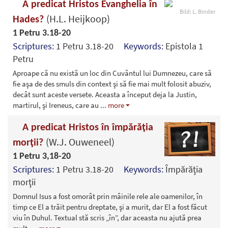
A predicat Hristos Evanghelia în
Bild: L. Binder
(H.L. Heijkoop)
Hades?
1 Petru 3.18-20
Scriptures:
1 Petru 3.18-20
Keywords:
Epistola 1
Petru
Aproape că nu există un loc din Cuvântul lui Dumnezeu, care să
fie aşa de des smuls din context şi să fie mai mult folosit abuziv,
decât sunt aceste versete. Aceasta a început deja la Justin,
martirul, şi Ireneus, care au
...
more
A predicat Hristos în împărăţia
(W.J. Ouweneel)
morţii?
1 Petru 3,18-20
Scriptures:
1 Petru 3.18-20
Keywords:
Împărăţia
morţii
Domnul Isus a fost omorât prin mâinile rele ale oamenilor, în
timp ce El a trăit pentru dreptate, şi a murit, dar El a fost făcut
viu în Duhul. Textual stă scris „în”, dar aceasta nu ajută prea