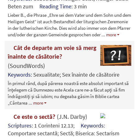
Beten zum
Reading Time:
3 min
Lieber B., die Phrase „Ehre sei dem Vater und dem Sohn und dem
Heiligen Geist“ ist auch Bestandteil der liturgischen Zeremonie
in der lutherischen Kirche. Dies wird also immer von dem Pfarrer
und/oder der ganzen Gemeinde gesprochen oder
...
more
Cât de departe am voie să merg
înainte de căsătorie?
(SoundWords)
Keywords:
Sexualitate; Sex înainte de căsătorire
În primul rând, după părerea noastră este absolut important să
înţelegem că Dumnezeu este Acela care ne-a făcut apţi să fim
îndrăgostiţi şi să iubim; nu degeaba găsim în Biblie cartea
„Cântarea
...
more
(J.N. Darby)
Ce este o sectă?
Scriptures:
1 Corinteni 12.13;
Keywords:
Comportare sectantă; Sectă; Biserica: Sectarism