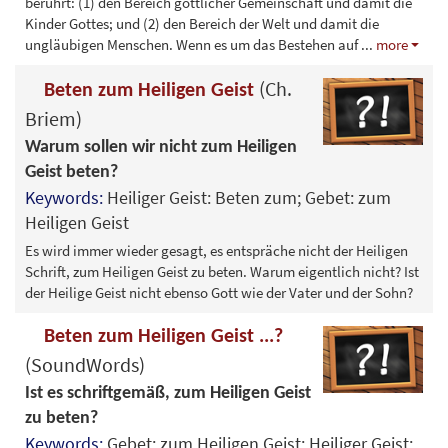
berührt: (1) den Bereich göttlicher Gemeinschaft und damit die
Kinder Gottes; und (2) den Bereich der Welt und damit die
ungläubigen Menschen. Wenn es um das Bestehen auf
...
more
(Ch.
Beten zum Heiligen Geist
Briem)
Warum sollen wir nicht zum Heiligen
Geist beten?
Keywords:
Heiliger Geist: Beten zum; Gebet: zum
Heiligen Geist
Es wird immer wieder gesagt, es entspräche nicht der Heiligen
Schrift, zum Heiligen Geist zu beten. Warum eigentlich nicht? Ist
der Heilige Geist nicht ebenso Gott wie der Vater und der Sohn?
Beten zum Heiligen Geist ...?
(SoundWords)
Ist es schriftgemäß, zum Heiligen Geist
zu beten?
Keywords:
Gebet: zum Heiligen Geist; Heiliger Geist: