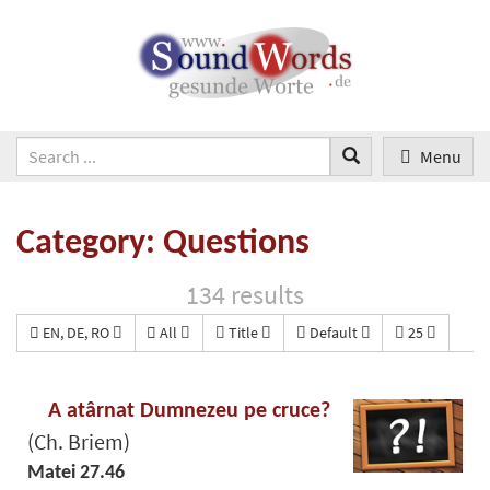
Menu
Category: Questions
134 results
EN, DE, RO
All
Title
Default
25
A atârnat Dumnezeu pe cruce?
(Ch. Briem)
Matei 27.46