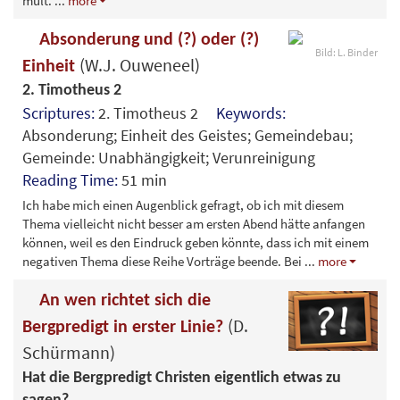
mult.
...
more
Absonderung und (?) oder (?)
Bild: L. Binder
(W.J. Ouweneel)
Einheit
2. Timotheus 2
Scriptures:
2. Timotheus 2
Keywords:
Absonderung; Einheit des Geistes; Gemeindebau;
Gemeinde: Unabhängigkeit; Verunreinigung
Reading Time:
51 min
Ich habe mich einen Augenblick gefragt, ob ich mit diesem
Thema vielleicht nicht besser am ersten Abend hätte anfangen
können, weil es den Eindruck geben könnte, dass ich mit einem
negativen Thema diese Reihe Vorträge beende. Bei
...
more
An wen richtet sich die
(D.
Bergpredigt in erster Linie?
Schürmann)
Hat die Bergpredigt Christen eigentlich etwas zu