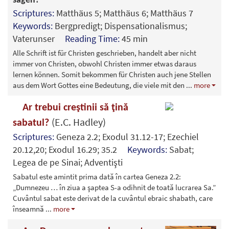
sagen?
Scriptures:
Matthäus 5; Matthäus 6; Matthäus 7
Keywords:
Bergpredigt; Dispensationalismus;
Vaterunser
Reading Time:
45 min
Alle Schrift ist für Christen geschrieben, handelt aber nicht
immer von Christen, obwohl Christen immer etwas daraus
lernen können. Somit bekommen für Christen auch jene Stellen
aus dem Wort Gottes eine Bedeutung, die viele mit den
...
more
Ar trebui creştinii să ţină
(E.C. Hadley)
sabatul?
Scriptures:
Geneza 2.2; Exodul 31.12-17; Ezechiel
20.12,20; Exodul 16.29; 35.2
Keywords:
Sabat;
Legea de pe Sinai; Adventişti
Sabatul este amintit prima dată în cartea Geneza 2.2:
„Dumnezeu … în ziua a şaptea S-a odihnit de toată lucrarea Sa.”
Cuvântul sabat este derivat de la cuvântul ebraic shabath, care
înseamnă
...
more