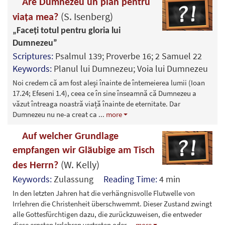
Are Dumnezeu un plan pentru
(S. Isenberg)
viața mea?
„Faceți totul pentru gloria lui
Dumnezeu”
Scriptures:
Psalmul 139; Proverbe 16; 2 Samuel 22
Keywords:
Planul lui Dumnezeu; Voia lui Dumnezeu
Noi credem că am fost aleși înainte de întemeierea lumii (Ioan
17.24; Efeseni 1.4), ceea ce în sine înseamnă că Dumnezeu a
văzut întreaga noastră viață înainte de eternitate. Dar
Dumnezeu nu ne-a creat ca
...
more
Auf welcher Grundlage
empfangen wir Gläubige am Tisch
(W. Kelly)
des Herrn?
Keywords:
Zulassung
Reading Time:
4 min
In den letzten Jahren hat die verhängnisvolle Flutwelle von
Irrlehren die Christenheit überschwemmt. Dieser Zustand zwingt
alle Gottesfürchtigen dazu, die zurückzuweisen, die entweder
diese ernsten Irrlehren vertreten oder
...
more