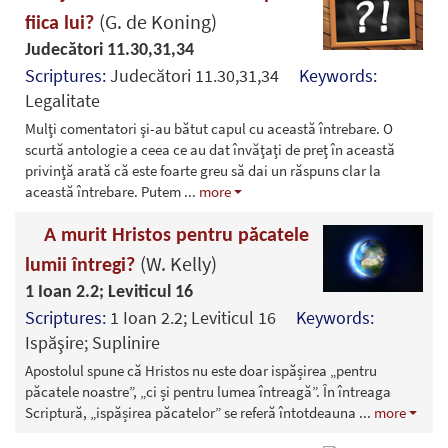
(G. de Koning)
fiica lui?
Judecători 11.30,31,34
Scriptures:
Judecători 11.30,31,34
Keywords:
Legalitate
Mulţi comentatori şi-au bătut capul cu această întrebare. O
scurtă antologie a ceea ce au dat învăţaţi de preţ în această
privinţă arată că este foarte greu să dai un răspuns clar la
această întrebare. Putem
...
more
A murit Hristos pentru păcatele
(W. Kelly)
lumii întregi?
1 Ioan 2.2; Leviticul 16
Scriptures:
1 Ioan 2.2; Leviticul 16
Keywords:
Ispăşire; Suplinire
Apostolul spune că Hristos nu este doar ispășirea „pentru
păcatele noastre”, „ci și pentru lumea întreagă”. În întreaga
Scriptură, „ispășirea păcatelor” se referă întotdeauna
...
more