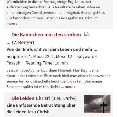
Wir möchten in diesem Vortrag einige Ergebnisse der
Auferstehung betrachten. Alle Resultate zu sehen, wäre an
einem einzigen Abend sowieso nicht möglich. Hierbei geht es
uns besonders um zwei Seiten dieser Ergebnisse, nämlich
...
more
Die Kaninchen mussten sterben
(V. Berger)
...
Von der Ehrfurcht vor dem Leben und mehr ...
Scriptures:
1. Mose 22; 2. Mose 12
Keywords:
Passah
Reading Time:
10 min
Es ist ein absolut merkwürdiger Moment. Man löscht einer
Kreatur das Leben aus. Eben noch hielt man dieses Lebewesen in
seinem Arm und streichelte beruhigend das Fell. Und einige
Sekunden später ist es tot. Nichts
...
more
(J.N. Darby)
Die Leiden Christi
Eine umfassende Betrachtung über
die Leiden Jesu Christi