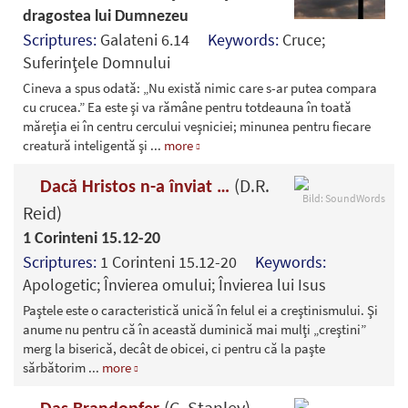
dragostea lui Dumnezeu
Scriptures:
Galateni 6.14
Keywords:
Cruce;
Suferinţele Domnului
Cineva a spus odată: „Nu există nimic care s-ar putea compara
cu crucea.” Ea este şi va rămâne pentru totdeauna în toată
măreţia ei în centru cercului veşniciei; minunea pentru fiecare
creatură inteligentă şi
...
more
(D.R.
Dacă Hristos n-a înviat …
Bild: SoundWords
Reid)
1 Corinteni 15.12-20
Scriptures:
1 Corinteni 15.12-20
Keywords:
Apologetic; Învierea omului; Învierea lui Isus
Paştele este o caracteristică unică în felul ei a creştinismului. Şi
anume nu pentru că în această duminică mai mulţi „creştini”
merg la biserică, decât de obicei, ci pentru că la paşte
sărbătorim
...
more
(C. Stanley)