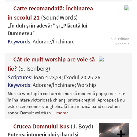
Carte recomandată: Închinarea
(SoundWords)
în secolul 21
„În duh şi în adevăr” şi „Plăcută lui
Dumnezeu”
Bild: Edition
Keywords:
Adorare/Închinare
Nehemia
Cât de mult worship are voie să
(S. Isenberg)
fie?
Scriptures:
Ioan 4.23,24; Exodul 20.25-26
Keywords:
Adorare/Închinare; Worship
Muzica worship în costum de muzică modernă pop şi rock este
în înaintare victorioasă chiar şi printre creştini. Aproape că nu
este o ceremonie evanghelicală fără muzică band cu volum
sonor. Demult există în
...
more
(J. Boyd)
Crucea Domnului Isus
Puterea întunericului şi harul şi