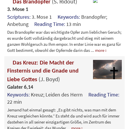
(S. Ridout)
Das Brandopfer
3. Mose 1
Scriptures:
3. Mose 1
Keywords:
Brandopfer;
Anbetung
Reading Time:
13 min
Das Brandopfer war das wichtigste Opfer zum lieblichen Geruch;
es wurde Gott vollständig dargebracht und stieg mit seinem
ganzen Wohlgeruch zu Ihm empor. In erster Linie war es ganz für
Gott bestimmt, obwohl der Opfernde darin das
...
more
Das Kreuz: Die Macht der
Finsternis und die Gnade und
(J. Boyd)
Liebe Gottes
Galater 6,14
Keywords:
Kreuz; Leiden des Herrn
Reading Time:
22 min
Jemand hat einmal gesagt: „Es gibt nichts, was man mit dem
Kreuz vergleichen könnte.“ Es steht da und wird auch für immer
dastehen in all seiner einzigartigen Größe, im Zentrum des
Kreises der Ewigkeit; das Wunder
...
more