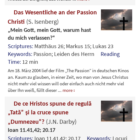
Das Wesentliche an der Passion
(S. Isenberg)
Christi
„Mein Gott, mein Gott, warum hast
du mich verlassen?“
Scriptures:
Matthäus 26; Markus 15; Lukas 23
Keywords:
Passion; Leiden des Herrn
Reading
Time:
12 min
Am 18. März 2004 lief der Film „The Passion“ in deutschen Kinos
an. Kaum zu glauben, in einer Zeit, wo man von Jesus Christus
nicht mehr viel wissen will oder einfach auch nicht mehr viel
über Ihn weiß, füllt dieser
...
more
De ce Hristos spune de regulă
„Tată” şi la cruce spune
(J.N. Darby)
„Dumnezeu”?
Ioan 11.41,42; 20.17
Scriptures:
Ioan 11.41,42; 20.17
Keywords:
Locuri