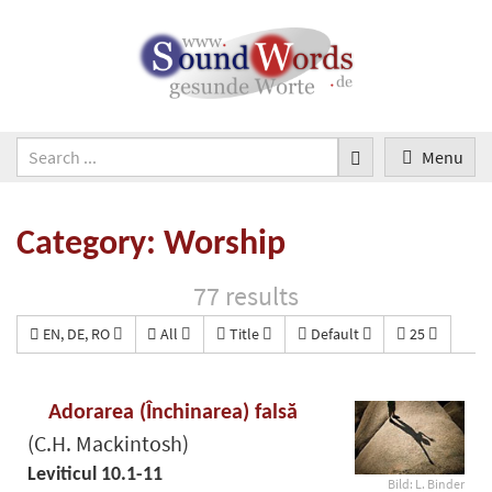
Menu
Category: Worship
77 results
EN, DE, RO
All
Title
Default
25
Adorarea (Închinarea) falsă
(C.H. Mackintosh)
Leviticul 10.1-11
Bild: L. Binder