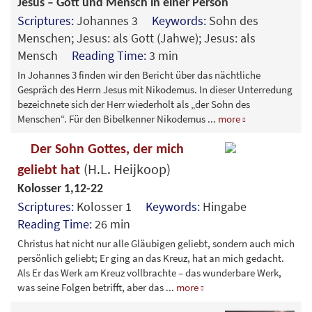
Jesus – Gott und Mensch in einer Person
Scriptures:
Johannes 3
Keywords:
Sohn des
Menschen; Jesus: als Gott (Jahwe); Jesus: als
Mensch
Reading Time:
3 min
In Johannes 3 finden wir den Bericht über das nächtliche
Gespräch des Herrn Jesus mit Nikodemus. In dieser Unterredung
bezeichnete sich der Herr wiederholt als „der Sohn des
Menschen“. Für den Bibelkenner Nikodemus
...
more
Der Sohn Gottes, der mich
(H.L. Heijkoop)
geliebt hat
Kolosser 1,12-22
Scriptures:
Kolosser 1
Keywords:
Hingabe
Reading Time:
26 min
Christus hat nicht nur alle Gläubigen geliebt, sondern auch mich
persönlich geliebt; Er ging an das Kreuz, hat an mich gedacht.
Als Er das Werk am Kreuz vollbrachte – das wunderbare Werk,
was seine Folgen betrifft, aber das
...
more