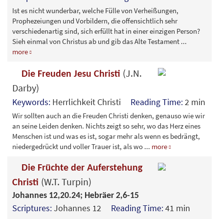
Ist es nicht wunderbar, welche Fülle von Verheißungen,
Prophezeiungen und Vorbildern, die offensichtlich sehr
verschiedenartig sind, sich erfüllt hat in einer einzigen Person?
Sieh einmal von Christus ab und gib das Alte Testament
...
more
(J.N.
Die Freuden Jesu Christi
Darby)
Keywords:
Herrlichkeit Christi
Reading Time:
2 min
Wir sollten auch an die Freuden Christi denken, genauso wie wir
an seine Leiden denken. Nichts zeigt so sehr, wo das Herz eines
Menschen ist und was es ist, sogar mehr als wenn es bedrängt,
niedergedrückt und voller Trauer ist, als wo
...
more
Die Früchte der Auferstehung
(W.T. Turpin)
Christi
Johannes 12,20.24; Hebräer 2,6-15
Scriptures:
Johannes 12
Reading Time:
41 min