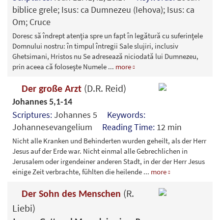
biblice grele; Isus: ca Dumnezeu (Iehova); Isus: ca
Om; Cruce
Doresc să îndrept atenţia spre un fapt în legătură cu suferinţele
Domnului nostru: în timpul întregii Sale slujiri, inclusiv
Ghetsimani, Hristos nu Se adresează niciodată lui Dumnezeu,
prin aceea că foloseşte Numele
...
more
(D.R. Reid)
Der große Arzt
Johannes 5,1-14
Scriptures:
Johannes 5
Keywords:
Johannesevangelium
Reading Time:
12 min
Nicht alle Kranken und Behinderten wurden geheilt, als der Herr
Jesus auf der Erde war. Nicht einmal alle Gebrechlichen in
Jerusalem oder irgendeiner anderen Stadt, in der der Herr Jesus
einige Zeit verbrachte, fühlten die heilende
...
more
(R.
Der Sohn des Menschen
Liebi)