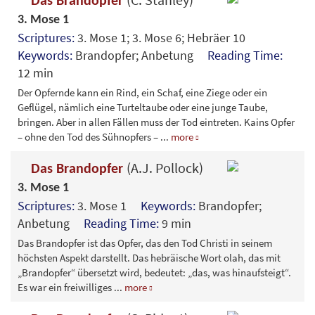
Das Brandopfer
3. Mose 1
Scriptures:
3. Mose 1; 3. Mose 6; Hebräer 10
Keywords:
Brandopfer; Anbetung
Reading Time:
12 min
Der Opfernde kann ein Rind, ein Schaf, eine Ziege oder ein
Geflügel, nämlich eine Turteltaube oder eine junge Taube,
bringen. Aber in allen Fällen muss der Tod eintreten. Kains Opfer
– ohne den Tod des Sühnopfers –
...
more
(A.J. Pollock)
Das Brandopfer
3. Mose 1
Scriptures:
3. Mose 1
Keywords:
Brandopfer;
Anbetung
Reading Time:
9 min
Das Brandopfer ist das Opfer, das den Tod Christi in seinem
höchsten Aspekt darstellt. Das hebräische Wort olah, das mit
„Brandopfer“ übersetzt wird, bedeutet: „das, was hinaufsteigt“.
Es war ein freiwilliges
...
more