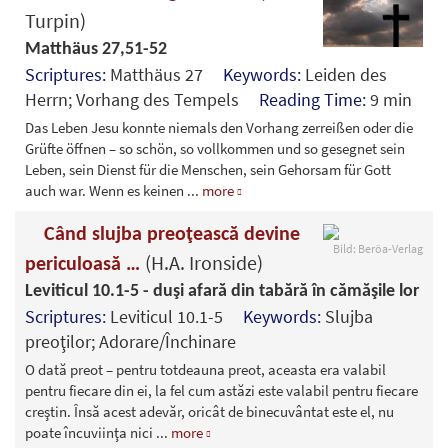
Turpin)
Matthäus 27,51-52
Scriptures:
Matthäus 27
Keywords:
Leiden des
Herrn; Vorhang des Tempels
Reading Time:
9 min
Das Leben Jesu konnte niemals den Vorhang zerreißen oder die
Grüfte öffnen – so schön, so vollkommen und so gesegnet sein
Leben, sein Dienst für die Menschen, sein Gehorsam für Gott
auch war. Wenn es keinen
...
more
Când slujba preoţească devine
Bild: Beröa-Verlag
(H.A. Ironside)
periculoasă …
Leviticul 10.1-5 - duşi afară din tabără în cămăşile lor
Scriptures:
Leviticul 10.1-5
Keywords:
Slujba
preoţilor; Adorare/Închinare
O dată preot – pentru totdeauna preot, aceasta era valabil
pentru fiecare din ei, la fel cum astăzi este valabil pentru fiecare
creştin. Însă acest adevăr, oricât de binecuvântat este el, nu
poate încuviinţa nici
...
more