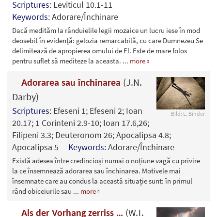
Scriptures:
Leviticul 10.1-11
Keywords:
Adorare/Închinare
Dacă medităm la rânduielile legii mozaice un lucru iese în mod
deosebit în evidenţă: gelozia remarcabilă, cu care Dumnezeu Se
delimitează de apropierea omului de El. Este de mare folos
pentru suflet să mediteze la aceasta.
...
more
(J.N.
Adorarea sau închinarea
Darby)
Scriptures:
Efeseni 1; Efeseni 2; Ioan
Bild: L. Binder
20.17; 1 Corinteni 2.9-10; Ioan 17.6,26;
Filipeni 3.3; Deuteronom 26; Apocalipsa 4.8;
Apocalipsa 5
Keywords:
Adorare/Închinare
Există adesea între credincioși numai o noțiune vagă cu privire
la ce însemnează adorarea sau închinarea. Motivele mai
însemnate care au condus la această situație sunt: în primul
rând obiceiurile sau
...
more
(W.T.
Als der Vorhang zerriss …