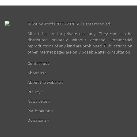
©
SoundWords
2000–2026. All rights reserved.
All articles are for private use only. They can also be
distributed privately without demand. Commercial
reproductions of any kind are prohibited. Publications on
other internet pages are only possible after consultation.
Contact us
About us
About the website
Privacy
Newsletter
Participation
Donations