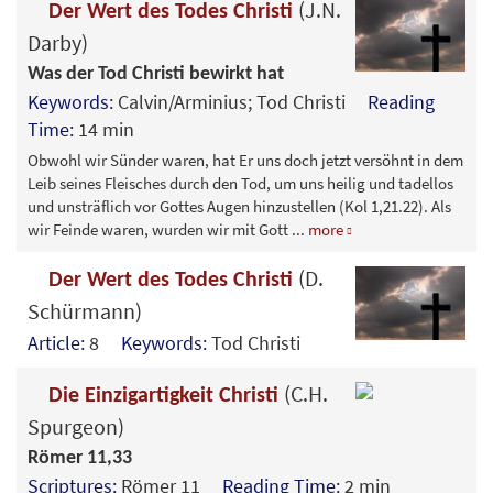
(J.N.
Der Wert des Todes Christi
Darby)
Was der Tod Christi bewirkt hat
Keywords:
Calvin/Arminius; Tod Christi
Reading
Time:
14 min
Obwohl wir Sünder waren, hat Er uns doch jetzt versöhnt in dem
Leib seines Fleisches durch den Tod, um uns heilig und tadellos
und unsträflich vor Gottes Augen hinzustellen (Kol 1,21.22). Als
wir Feinde waren, wurden wir mit Gott
...
more
(D.
Der Wert des Todes Christi
Schürmann)
Article:
8
Keywords:
Tod Christi
(C.H.
Die Einzigartigkeit Christi
Spurgeon)
Römer 11,33
Scriptures:
Römer 11
Reading Time:
2 min