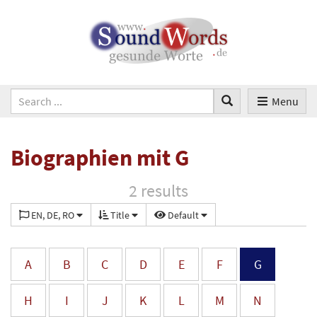
Menu
Biographien mit G
2 results
EN, DE, RO
Title
Default
A
B
C
D
E
F
G
H
I
J
K
L
M
N