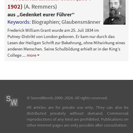
1902)
(A. Remmers)
aus „Gedenket eurer Führer“
Keywords:
Biographien; Glaubensmänner
Frederick William Grant wurde am 25. Juli 1834 im
Putney-Distrikt von London geboren. Er kam nur durch das
Lesen der Heiligen Schrift zur Bekehrung, ohne Mitwirkung eines
anderen Menschen. Seine Schulbildung erhielt er in der King’s
College
...
more
©
SoundWords
2000–2026. All rights reserved.
All articles are for private use only. They can also be
distributed privately without demand. Commercial
reproductions of any kind are prohibited. Publications on
other internet pages are only possible after consultation.