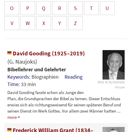
O
P
Q
R
S
T
U
V
W
X
Y
Z
David Gooding (1925–2019)
(G. Naujoks)
Bibellehrer und Gelehrter
Keywords:
Biographien
Reading
Bild: © Myrtlefield
Time:
33 min
House
David Gooding fasste schon als Junge den
Plan, die Grundsprachen der Bibel zu lernen. Dieser Entschluss
erwies sich als richtungsweisend für seinen späteren Beruf und
seinen Dienst im Werk Gottes. Vor allem zwei Männer hatten
...
more
Frederick William Grant (1834–