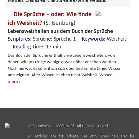
Hinweis: Dies ist ein Link auf eine externe Website.
Die Sprüche – oder: Wie finde
ich Weisheit?
(S. Isenberg)
Lebensweisheiten aus dem Buch der Sprüche
Scriptures:
Sprüche; Sprüche 1
Keywords:
Weisheit
Reading Time:
17 min
Das Buch der Sprüche enthält viele Lebensweisheiten, von
denen wir uns einige wenige etwas näher ansehen werden.
Noch nie war es so einfach sich über bestimmte Dinge Wissen
anzueignen. Aber Wissen ist eben nicht Weisheit. Wissen
...
more
©
SoundWords
2000–2026. All rights reserved.
All articles are for private use only. They can also be