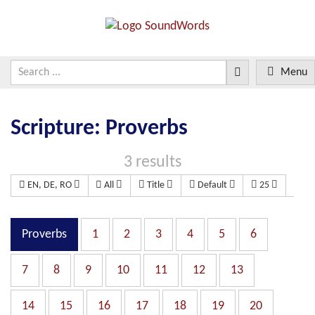
Menu
Scripture: Proverbs
3 results
EN, DE, RO
All
Title
Default
25
Proverbs
1
2
3
4
5
6
7
8
9
10
11
12
13
14
15
16
17
18
19
20