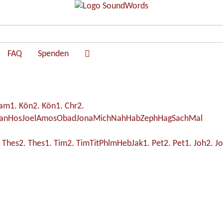
FAQ
Spenden
Sam
1. Kön
2. Kön
1. Chr
2.
an
Hos
Joel
Amos
Obad
Jona
Mich
Nah
Hab
Zeph
Hag
Sach
Mal
. Thes
2. Thes
1. Tim
2. Tim
Tit
Phlm
Heb
Jak
1. Pet
2. Pet
1. Joh
2. J