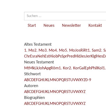
Start
Neues
Newsletter
Kontakt
Altes Testament
1. Mo
2. Mo
3. Mo
4. Mo
5. Mo
Jos
Ri
Rt
1. Sam
2. 
Chr
Esra
Neh
Est
Hiob
Ps
Spr
Pred
Hld
Jes
Jer
Klgl
Hes
D
Neues Testament
Mt
Mk
Lk
Joh
Apg
Röm
1. Kor
2. Kor
Gal
Eph
Phil
Kol
1
Stichwort
A
B
C
D
E
F
G
H
I
J
K
L
M
N
O
P
Q
R
S
T
U
V
W
X
Y
Z
0-9
Autoren
A
B
C
D
E
F
G
H
I
J
K
L
M
N
O
P
Q
R
S
T
U
V
W
X
Y
Z
Biographien
A
B
C
D
E
F
G
H
I
J
K
L
M
N
O
P
Q
R
S
T
U
V
W
X
Y
Z