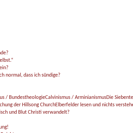
nde?
elbst.“
ein?
ch normal, dass ich sündige?
us / Bundestheologie
Calvinismus / Arminianismus
Die Siebente
uchung der Hillsong Church
Elberfelder lesen und nichts verste
isch und Blut Christi verwandelt?
ung!