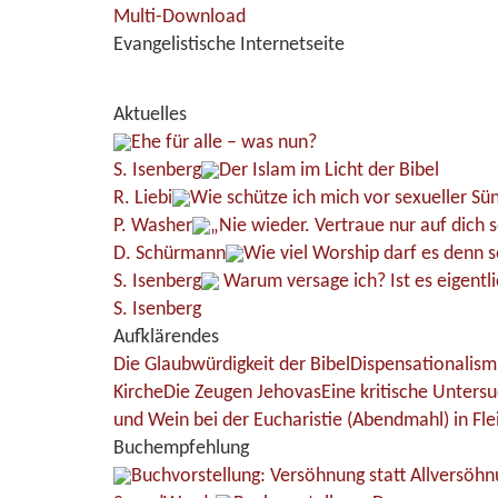
Multi-Download
Evangelistische Internetseite
Aktuelles
Ehe für alle – was nun?
S. Isenberg
Der Islam im Licht der Bibel
R. Liebi
Wie schütze ich mich vor sexueller Sü
P. Washer
„Nie wieder. Vertraue nur auf dich s
D. Schürmann
Wie viel Worship darf es denn s
S. Isenberg
Warum versage ich? Ist es eigentli
S. Isenberg
Aufklärendes
Die Glaubwürdigkeit der Bibel
Dispensationalism
Kirche
Die Zeugen Jehovas
Eine kritische Unters
und Wein bei der Eucharistie (Abendmahl) in Fle
Buchempfehlung
Buchvorstellung: Versöhnung statt Allversöhn