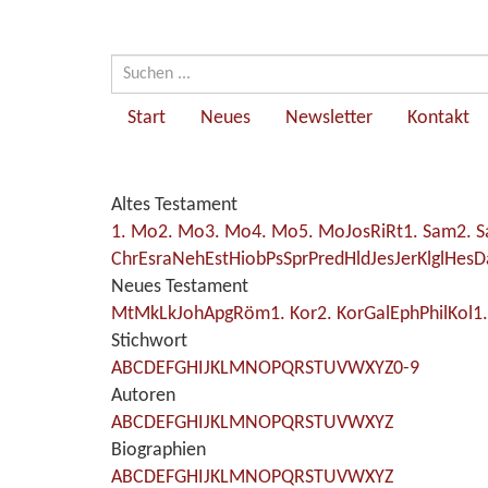
Start
Neues
Newsletter
Kontakt
Altes Testament
1. Mo
2. Mo
3. Mo
4. Mo
5. Mo
Jos
Ri
Rt
1. Sam
2. 
Chr
Esra
Neh
Est
Hiob
Ps
Spr
Pred
Hld
Jes
Jer
Klgl
Hes
D
Neues Testament
Mt
Mk
Lk
Joh
Apg
Röm
1. Kor
2. Kor
Gal
Eph
Phil
Kol
1
Stichwort
A
B
C
D
E
F
G
H
I
J
K
L
M
N
O
P
Q
R
S
T
U
V
W
X
Y
Z
0-9
Autoren
A
B
C
D
E
F
G
H
I
J
K
L
M
N
O
P
Q
R
S
T
U
V
W
X
Y
Z
Biographien
A
B
C
D
E
F
G
H
I
J
K
L
M
N
O
P
Q
R
S
T
U
V
W
X
Y
Z