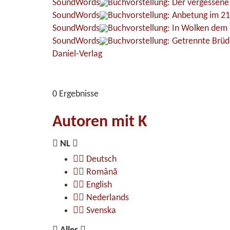
SoundWords
Buchvorstellung: Der vergessen
SoundWords
Buchvorstellung: Anbetung im 21
SoundWords
Buchvorstellung: In Wolken dem 
SoundWords
Buchvorstellung: Getrennte Brüd
Daniel-Verlag
0 Ergebnisse
Autoren mit K
NL
Deutsch
Română
English
Nederlands
Svenska