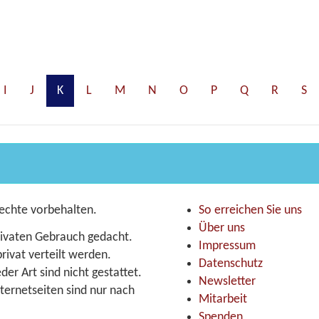
I
J
K
L
M
N
O
P
Q
R
S
echte vorbehalten.
So erreichen Sie uns
Über uns
 privaten Gebrauch gedacht.
Impressum
ivat verteilt werden.
Datenschutz
er Art sind nicht gestattet.
Newsletter
ternetseiten sind nur nach
Mitarbeit
Spenden