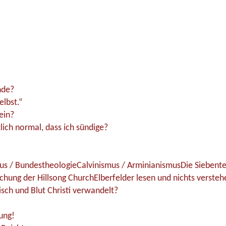
nde?
elbst.“
ein?
lich normal, dass ich sündige?
us / Bundestheologie
Calvinismus / Arminianismus
Die Siebente
uchung der Hillsong Church
Elberfelder lesen und nichts verste
isch und Blut Christi verwandelt?
ung!