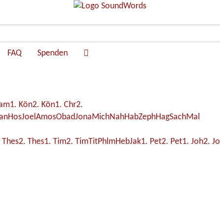
FAQ
Spenden
Sam
1. Kön
2. Kön
1. Chr
2.
an
Hos
Joel
Amos
Obad
Jona
Mich
Nah
Hab
Zeph
Hag
Sach
Mal
. Thes
2. Thes
1. Tim
2. Tim
Tit
Phlm
Heb
Jak
1. Pet
2. Pet
1. Joh
2. J