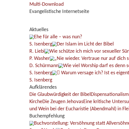
Multi-Download
Evangelistische Internetseite
Aktuelles
Ehe für alle – was nun?
S. Isenberg
Der Islam im Licht der Bibel
R. Liebi
Wie schütze ich mich vor sexueller Sü
P. Washer
„Nie wieder. Vertraue nur auf dich s
D. Schürmann
Wie viel Worship darf es denn s
S. Isenberg
Warum versage ich? Ist es eigent
S. Isenberg
Aufklärendes
Die Glaubwürdigkeit der Bibel
Dispensationalism
Kirche
Die Zeugen Jehovas
Eine kritische Unters
und Wein bei der Eucharistie (Abendmahl) in Fle
Buchempfehlung
Buchvorstellung: Versöhnung statt Allversöhn