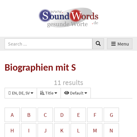
Menu
Biographien mit S
11 results
EN, DE, SV
Title
Default
A
B
C
D
E
F
G
H
I
J
K
L
M
N