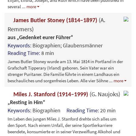
Elijah, Elisha, Joseph, and Ruth which have been published in
several
...
more
(A.
James Butler Stoney (1814–1897)
Remmers)
aus „Gedenket eurer Führer“
Keywords:
Biographien; Glaubensmänner
Reading Time:
8 min
James Butler Stoney wurde am 13. Mai 1814 in Portland in der
Grafschaft Tipperary (Irland) geboren. Sein Vater war ein
strenger Puritaner. Die Familie führte in einem Landhaus ein
beschauliches und sorgenfreies Leben. Alle vier Söhne
...
more
(G. Naujoks)
Miles J. Stanford (1914–1999)
„Resting in Him“
Keywords:
Biographien
Reading Time:
20 min
Im Leben des jungen Miles J. Stanford drehte sich alles um
den Sport. Nach einem Unfall, der seine Sportlerkarriere
beendete, konsumierte er in seiner Verzweiflung Alkohol und