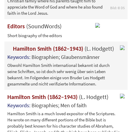
Christian family where his parents taught him to
appreciate the Word of God and where he also found
Bild: © DS
faith in the Lord Jesus.
(SoundWords)
Editors
Short biography of the editors
(L. Hodgett)
Hamilton Smith (1862–1943)
Keywords:
Biographien; Glaubensmänner
Obwohl Hamilton Smith international bekannt ist durch
seine Schriften, so ist doch sehr wenig über sein Leben
bekannt. Im Folgenden einige von Bruder Les Hodgett
gesammelte und nicht verifizierte Informationen.
(L. Hodgett)
Hamilton Smith (1862–1943)
Keywords:
Biographies; Men of faith
Hamilton Smith is a much loved expositor of the Scriptures.
He wrote on many different portions of the Bible but is
probably best known for his character studies of Abraham,