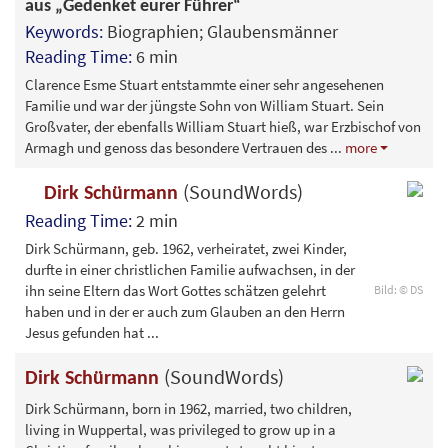
aus „Gedenket eurer Führer“
Keywords:
Biographien; Glaubensmänner
Reading Time:
6 min
Clarence Esme Stuart entstammte einer sehr angesehenen
Familie und war der jüngste Sohn von William Stuart. Sein
Großvater, der ebenfalls William Stuart hieß, war Erzbischof von
Armagh und genoss das besondere Vertrauen des
...
more
(SoundWords)
Dirk Schürmann
Reading Time:
2 min
Dirk Schürmann, geb. 1962, verheiratet, zwei Kinder,
durfte in einer christlichen Familie aufwachsen, in der
ihn seine Eltern das Wort Gottes schätzen gelehrt
Bild: © DS
haben und in der er auch zum Glauben an den Herrn
Jesus gefunden hat ...
(SoundWords)
Dirk Schürmann
Dirk Schürmann, born in 1962, married, two children,
living in Wuppertal, was privileged to grow up in a