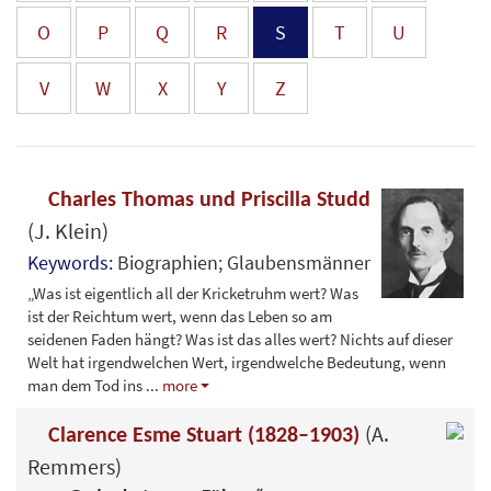
O
P
Q
R
S
T
U
V
W
X
Y
Z
Charles Thomas und Priscilla Studd
(J. Klein)
Keywords:
Biographien; Glaubensmänner
„Was ist eigentlich all der Kricketruhm wert? Was
ist der Reichtum wert, wenn das Leben so am
seidenen Faden hängt? Was ist das alles wert? Nichts auf dieser
Welt hat irgendwelchen Wert, irgendwelche Bedeutung, wenn
man dem Tod ins
...
more
(A.
Clarence Esme Stuart (1828–1903)
Remmers)