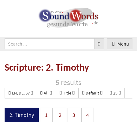
Menu
Scripture: 2. Timothy
5 results
EN, DE, SV
All
Title
Default
25
2. Timothy
1
2
3
4