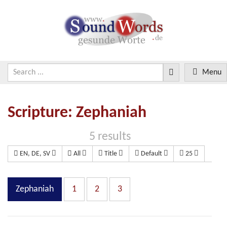
Menu
Scripture: Zephaniah
5 results
EN, DE, SV
All
Title
Default
25
Zephaniah
1
2
3