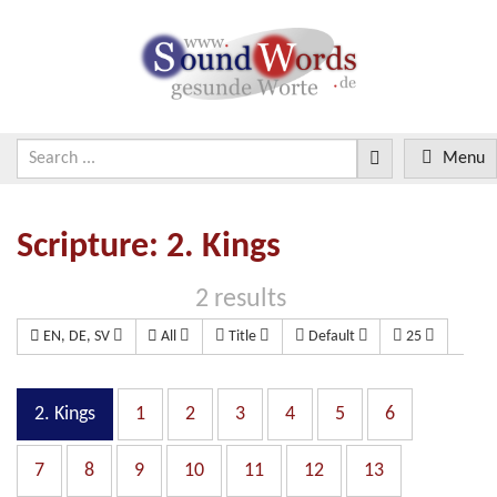
Menu
Scripture: 2. Kings
2 results
EN, DE, SV
All
Title
Default
25
2. Kings
1
2
3
4
5
6
7
8
9
10
11
12
13