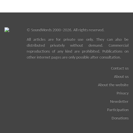
©
SoundWords
2000–2026. All rights reserved.
All articles are for private use only. They can also be
distributed privately without demand. Commercial
reproductions of any kind are prohibited. Publications on
other internet pages are only possible after consultation.
Contact us
About us
About the website
Privacy
Newsletter
Participation
Donations