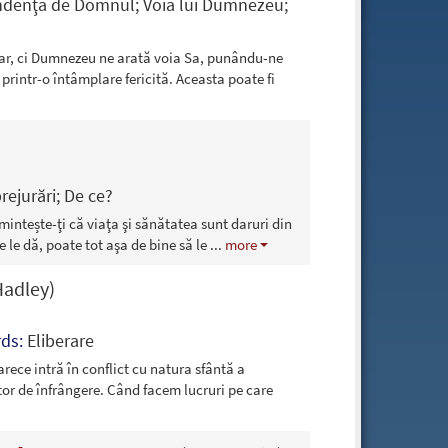
denţa de Domnul; Voia lui Dumnezeu;
nar, ci Dumnezeu ne arată voia Sa, punându-ne
 printr-o întâmplare fericită. Aceasta poate fi
rejurări; De ce?
amintește-ţi că viaţa şi sănătatea sunt daruri din
e le dă, poate tot aşa de bine să le
...
more
Hadley)
ds:
Eliberare
rece intră în conflict cu natura sfântă a
or de înfrângere. Când facem lucruri pe care