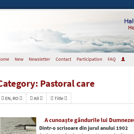
Home
New
Newsletter
Contact
Participation
FAQ
Category: Pastoral care
EN, RO
All
Title
A cunoaște gândurile lui Dumnez
Dintr-o scrisoare din jurul anului 1902