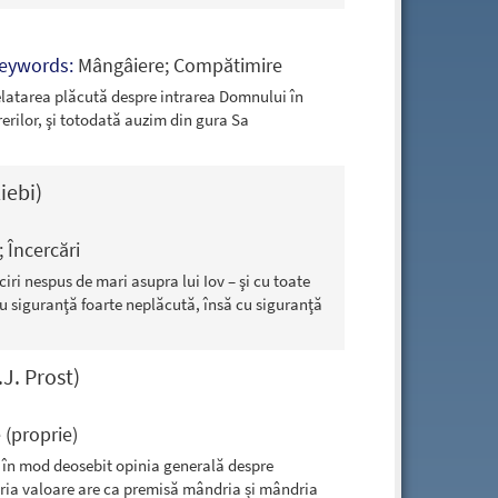
eywords:
Mângâiere; Compătimire
elatarea plăcută despre intrarea Domnului în
erilor, şi totodată auzim din gura Sa
Liebi)
; Încercări
iri nespus de mari asupra lui Iov – şi cu toate
cu siguranţă foarte neplăcută, însă cu siguranţă
.J. Prost)
 (proprie)
ză în mod deosebit opinia generală despre
pria valoare are ca premisă mândria și mândria