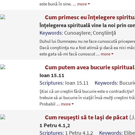
este bună în sine.
...
more
Cum primesc eu înţelegere spirit
Înţelegerea spirituală vine la noi prin co
Keywords:
Cunoaştere; Conştiinţă
Duhul lui Dumnezeu nu ne face cunoscută priceperea
Dacă conştiinţa nu a fost atinsă şi dacă ea nici m
este gata să-mi facă cunoscut
...
more
Cum putem avea bucurie spiritua
Ioan 15.11
Scriptures:
Ioan 15.11
Keywords:
Bucuri
Ştiai că un creştin fără bucurie este o contradicţie
trebuie să ai bucurie în viaţă! Însă mulţi creştini tră
Probabil
...
more
Cum reuşeşti să te laşi de păcat
(J
1 Petru 4.1,2
Scriptures:
1 Petru 4.1,2
Keywords:
Elib