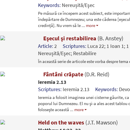
Keywords:
Nereușită/Eşec
Pe măsură ce începem acest subiect, este important
îndepărtare de Dumnezeu; una este căderea [eșecul]
credință]. Nu vrem să le
...
more
Eşecul şi restabilirea
(B. Anstey)
Article:
2
Scriptures:
Luca 22; 1 Ioan 1; 
Nereușită/Eşec; Restabilire
În această serie de articole este vorba despre tema eş
Fântâni crăpate
(D.R. Reid)
Ieremia 2.13
Scriptures:
Ieremia 2.13
Keywords:
Devo
Ieremia a folosit imaginea unei cisterne găurite, ca
poporul lui Dumnezeu. El nu şi-a ales acest tablou
foloseşte această
...
more
Held on the waves
(J.T. Mawson)