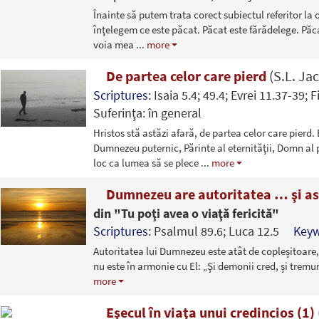
Înainte să putem trata corect subiectul referitor la 
înţelegem ce este păcat. Păcat este fărădelege. Păc
voia mea
...
more
De partea celor care pierd
(S.L. Ja
Scriptures:
Isaia 5.4; 49.4; Evrei 11.37-39;
Suferinţa: în general
Hristos stă astăzi afară, de partea celor care pierd.
Dumnezeu puternic, Părinte al eternităţii, Domn al pă
loc ca lumea să se plece
...
more
Dumnezeu are autoritatea … şi asu
din "Tu poţi avea o viaţă fericită"
Scriptures:
Psalmul 89.6; Luca 12.5
Key
Autoritatea lui Dumnezeu este atât de copleșitoare, 
nu este în armonie cu El: „Şi demonii cred, și trem
more
Eşecul în viaţa unui credincios (1)