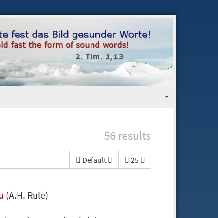
56 results
Default
25
eu
(A.H. Rule)