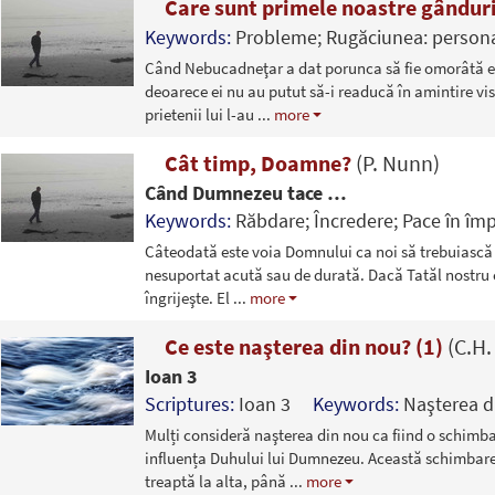
Care sunt primele noastre gândur
Keywords:
Probleme; Rugăciunea: persona
Când Nebucadneţar a dat porunca să fie omorâtă eli
deoarece ei nu au putut să-i readucă în amintire visu
prietenii lui l-au
...
more
Cât timp, Doamne?
(P. Nunn)
Când Dumnezeu tace …
Keywords:
Răbdare; Încredere; Pace în împr
Câteodată este voia Domnului ca noi să trebuiască 
nesuportat acută sau de durată. Dacă Tatăl nostru 
îngrijeşte. El
...
more
Ce este naşterea din nou? (1)
(C.H
Ioan 3
Scriptures:
Ioan 3
Keywords:
Naşterea d
Mulți consideră naşterea din nou ca fiind o schimbar
influența Duhului lui Dumnezeu. Această schimbare, p
treaptă la alta, până
...
more