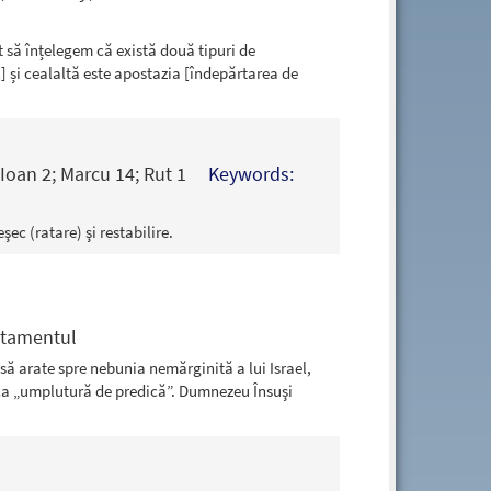
 să înțelegem că există două tipuri de
 și cealaltă este apostazia [îndepărtarea de
1 Ioan 2; Marcu 14; Rut 1
Keywords:
ec (ratare) şi restabilire.
tamentul
 să arate spre nebunia nemărginită a lui Israel,
 ca „umplutură de predică”. Dumnezeu Însuşi