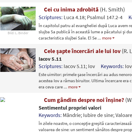
Cei cu inima zdrobită
(H. Smith)
Scriptures:
Luca 4.18; Psalmul 147.2-4
K
În capitolul patru al evangheliei după Luca avem r
slujba Sa publică în această lume a păcatului şi dur
Bild: L. Binder
caracteristica slujbei Sale. El Se
...
more
Cele şapte încercări ale lui Iov
(R. 
Iacov 5.11
Scriptures:
Iacov 5.11; Iov
Keywords:
Iov
Este uimitor: primele şase încercări au adus nenoroc
acestea Iov a rămas biruitor. Ultima încercare era 
era ceva care
...
more
Cum gândim despre noi înșine?
(W
Sentimentul propriei valori
Keywords:
Mândrie; Iubire de sine; Valoare
În zilele noastre, o concepție greșită caracterizea
valoarea de sine: un sentiment sănătos despre pro