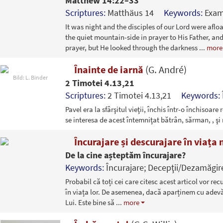
Matthew 14:22–33
Scriptures:
Matthäus 14
Keywords:
Exam
It was night and the disciples of our Lord were afl
the quiet mountain-side in prayer to His Father, and
prayer, but He looked through the darkness
...
more
Înainte de iarnă
(G. André)
Bild: L. Binder
2 Timotei 4.13,21
Scriptures:
2 Timotei 4.13,21
Keywords:
Pavel era la sfârşitul vieţii, închis într-o închisoa
se interesa de acest întemniţat bătrân, sărman, , ş
Încurajare și descurajare în viața
De la cine așteptăm încurajare?
Keywords:
Încurajare; Decepţii/Dezamăgir
Probabil că toți cei care citesc acest articol vor r
în viața lor. De asemenea, dacă aparținem cu adevă
Lui. Este bine să
...
more