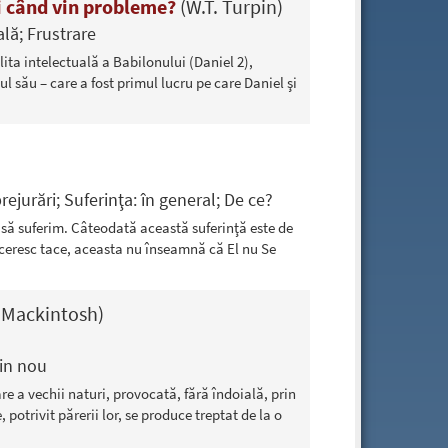
i când vin probleme?
(W.T. Turpin)
lă; Frustrare
ta intelectuală a Babilonului (Daniel 2),
l său – care a fost primul lucru pe care Daniel şi
ejurări; Suferinţa: în general; De ce?
să suferim. Câteodată această suferinţă este de
ceresc tace, aceasta nu înseamnă că El nu Se
. Mackintosh)
in nou
e a vechii naturi, provocată, fără îndoială, prin
otrivit părerii lor, se produce treptat de la o