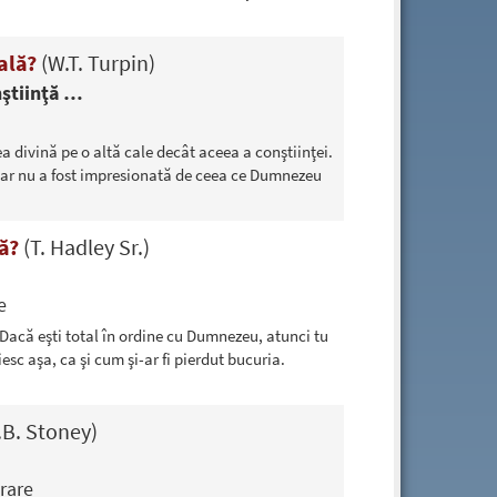
uală?
(W.T. Turpin)
nştiinţă …
 divină pe o altă cale decât aceea a conştiinţei.
ăcar nu a fost impresionată de ceea ce Dumnezeu
lă?
(T. Hadley Sr.)
e
? Dacă eşti total în ordine cu Dumnezeu, atunci tu
iesc aşa, ca şi cum şi-ar fi pierdut bucuria.
.B. Stoney)
erare