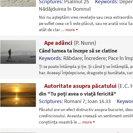
Scriptures:
Psalmul 25
Keywords:
Depen
Nădăjduirea în Domnul
Noi nu așteptăm vreo revelație sau ceva extraordi
pe suflet ceea ce Îi este plăcut, sau ne arată voia Sa
atât de clar
...
more
Ape adânci
(P. Nunn)
Când lumea ta începe să se clatine
Keywords:
Răbdare; Încredere; Pace în împ
Ți se poate întâmpla și ție. Și când ți se întâmplă, 
har. Aceeaşi înţelepciune, dragoste şi bunătate, car
Autoritate asupra păcatului
(E.C. 
din "Tu poţi avea o viaţă fericită"
Scriptures:
Romani 7; Ioan 16.33
Keywor
Păcatul are un efect distructiv asupra bucuriei, deoa
credinciosului. Aceasta creează un sentiment umilit
conștiința noastră le
...
more