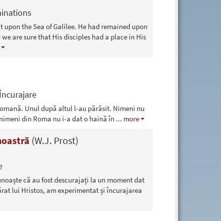
inations
oat upon the Sea of Galilee. He had remained upon
 we are sure that His disciples had a place in His
Încurajare
re romană. Unul după altul l-au părăsit. Nimeni nu
i nimeni din Roma nu i-a dat o haină în
...
more
 noastră
(W.J. Prost)
e
ecunoaște că au fost descurajați la un moment dat
rat lui Hristos, am experimentat și încurajarea