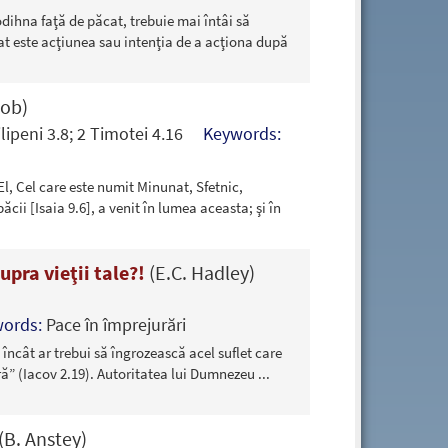
odihna faţă de păcat, trebuie mai întâi să
at este acţiunea sau intenţia de a acţiona după
cob)
 Filipeni 3.8; 2 Timotei 4.16
Keywords:
 El, Cel care este numit Minunat, Sfetnic,
cii [Isaia 9.6], a venit în lumea aceasta; şi în
pra vieţii tale?!
(E.C. Hadley)
words:
Pace în împrejurări
încât ar trebui să îngrozească acel suflet care
ură” (Iacov 2.19). Autoritatea lui Dumnezeu
...
(B. Anstey)