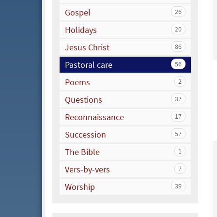
Gospel
26
Holidays
20
Jesus Christ
86
Pastoral care
56
Poems
2
Questions
37
Reconnaissance
17
Succession
57
The Bible
1
Vers-by-vers
7
Worship
39