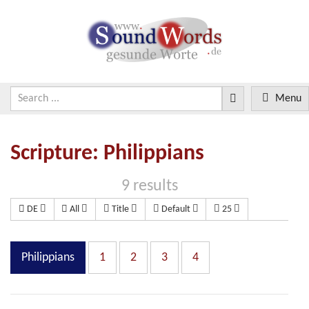
Menu
Scripture: Philippians
9 results
DE
All
Title
Default
25
Philippians
1
2
3
4