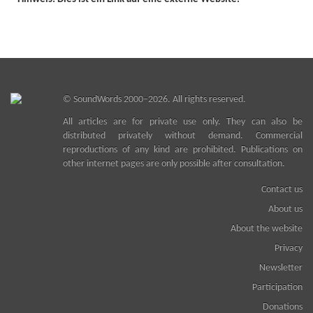
©
SoundWords
2000–2026. All rights reserved.
All articles are for private use only. They can also be
distributed privately without demand. Commercial
reproductions of any kind are prohibited. Publications on
other internet pages are only possible after consultation.
Contact us
About us
About the website
Privacy
Newsletter
Participation
Donations