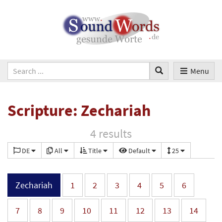
Menu
Scripture: Zechariah
4 results
DE
All
Title
Default
25
Zechariah
1
2
3
4
5
6
7
8
9
10
11
12
13
14