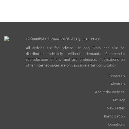
©
SoundWords
2000–2026. All rights reserved.
All articles are for private use only. They can also be
distributed privately without demand. Commercial
reproductions of any kind are prohibited. Publications on
other internet pages are only possible after consultation.
Contact us
About us
About the website
Privacy
Newsletter
Participation
Donations