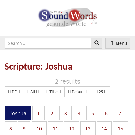
Menu
Scripture: Joshua
2 results
DE
All
Title
Default
25
Joshua
1
2
3
4
5
6
7
8
9
10
11
12
13
14
15