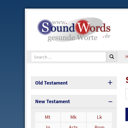
Old Testament
New Testament
Mt
Mk
Lk
Jn
Acts
Rom