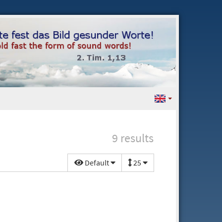
9 results
Default
25