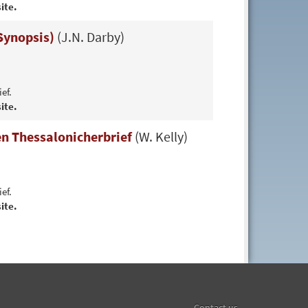
ite.
(Synopsis)
(J.N. Darby)
ef.
ite.
n Thessalonicherbrief
(W. Kelly)
ef.
ite.
Contact us