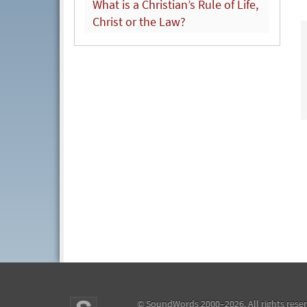
What is a Christian’s Rule of Life,
Christ or the Law?
©
SoundWords
2000–2026. All rights rese