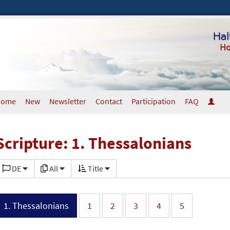
Home
New
Newsletter
Contact
Participation
FAQ
Scripture: 1. Thessalonians
DE
All
Title
1. Thessalonians
1
2
3
4
5