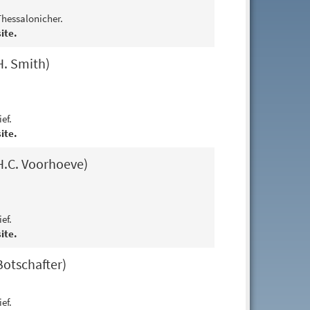
Thessalonicher.
ite.
H. Smith)
ef.
ite.
H.C. Voorhoeve)
ef.
ite.
Botschafter)
ef.