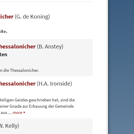
nicher
(G. de Koning)
ite.
Thessalonicher
(B. Anstey)
ten
n die Thessalonicher.
Thessalonicher
(H.A. Ironside)
Heiligen Geistes geschrieben hat, sind die
n seiner Gnade zur Erbauung der Gemeinde
h aus
...
more
W. Kelly)