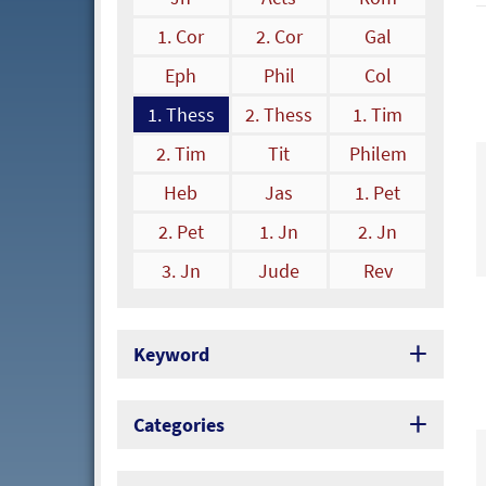
1. Cor
2. Cor
Gal
Eph
Phil
Col
1. Thess
2. Thess
1. Tim
2. Tim
Tit
Philem
Heb
Jas
1. Pet
2. Pet
1. Jn
2. Jn
3. Jn
Jude
Rev
Keyword
Categories