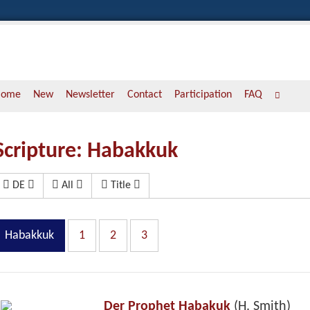
Home
New
Newsletter
Contact
Participation
FAQ
Scripture: Habakkuk
DE
All
Title
Habakkuk
1
2
3
Der Prophet Habakuk
(H. Smith)