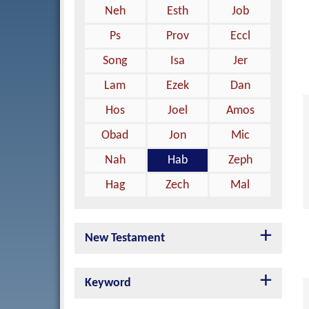
Neh
Esth
Job
Ps
Prov
Eccl
Song
Isa
Jer
Lam
Ezek
Dan
Hos
Joel
Amos
Obad
Jon
Mic
Nah
Hab
Zeph
Hag
Zech
Mal
New Testament
Keyword