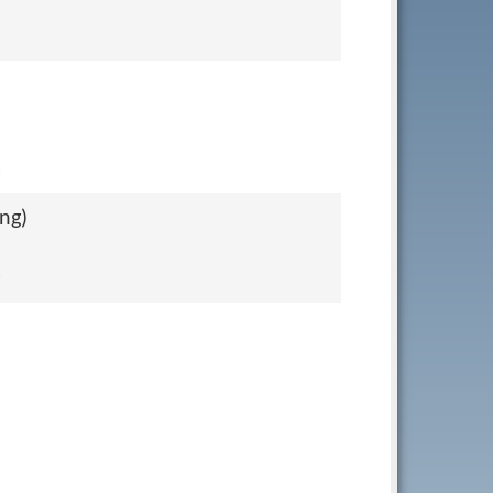
.
ng)
.