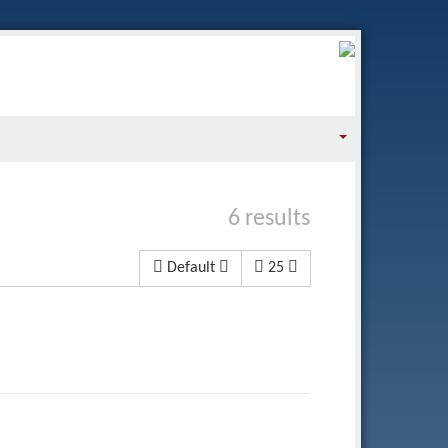
6 results
Default
25