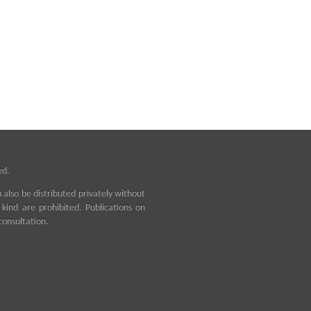
ed.
n also be distributed privately without
ind are prohibited. Publications on
consultation.