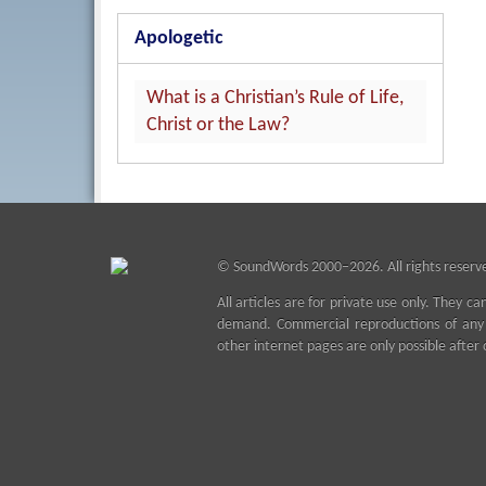
Apologetic
What is a Christian’s Rule of Life,
Christ or the Law?
©
SoundWords
2000–2026. All rights reserv
All articles are for private use only. They ca
demand. Commercial reproductions of any k
other internet pages are only possible after 