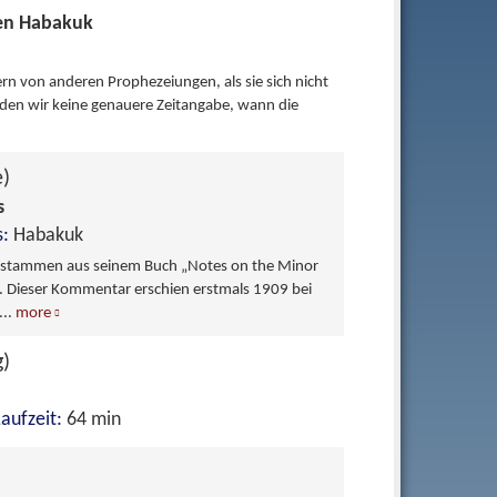
ten Habakuk
rn von anderen Prophezeiungen, als sie sich nicht
inden wir keine genauere Zeitangabe, wann die
e)
s
s:
Habakuk
 stammen aus seinem Buch „Notes on the Minor
 Dieser Kommentar erschien erstmals 1909 bei
...
more
g)
Laufzeit:
64 min