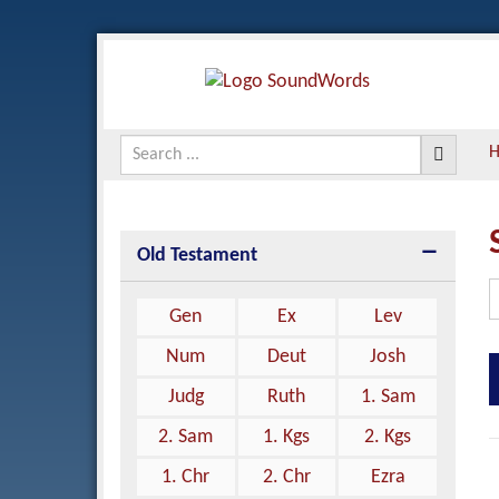
Old Testament
Gen
Ex
Lev
Num
Deut
Josh
Judg
Ruth
1. Sam
2. Sam
1. Kgs
2. Kgs
1. Chr
2. Chr
Ezra