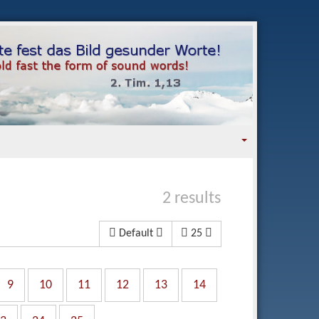
2 results
Default
25
9
10
11
12
13
14