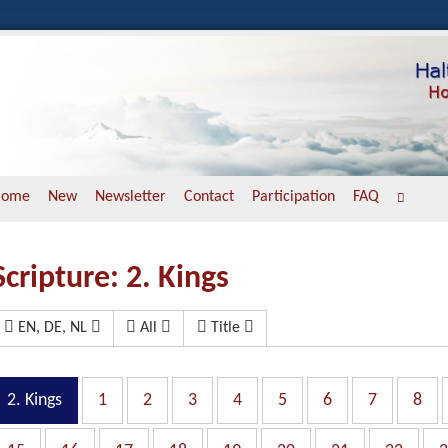
Home
New
Newsletter
Contact
Participation
FAQ
Scripture: 2. Kings
EN, DE, NL
All
Title
2. Kings
1
2
3
4
5
6
7
8