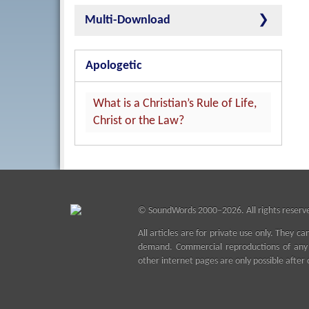
Multi-Download
Apologetic
What is a Christian’s Rule of Life,
Christ or the Law?
©
SoundWords
2000–2026. All rights reserv
All articles are for private use only. They ca
demand. Commercial reproductions of any k
other internet pages are only possible after 