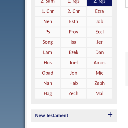
2. Sam
1. Kgs
2. Kgs
1. Chr
2. Chr
Ezra
Neh
Esth
Job
Ps
Prov
Eccl
Song
Isa
Jer
Lam
Ezek
Dan
Hos
Joel
Amos
Obad
Jon
Mic
Nah
Hab
Zeph
Hag
Zech
Mal
New Testament