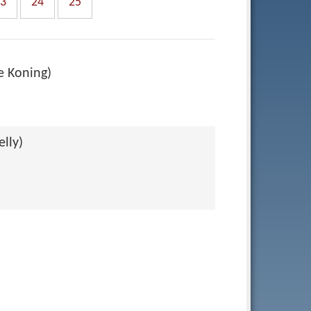
3
24
25
e Koning)
.
elly)
.