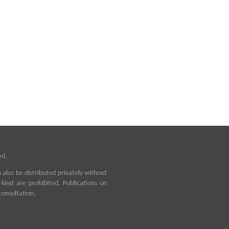
ed.
n also be distributed privately without
ind are prohibited. Publications on
consultation.