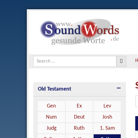
Old Testament
Gen
Ex
Lev
Num
Deut
Josh
Judg
Ruth
1. Sam