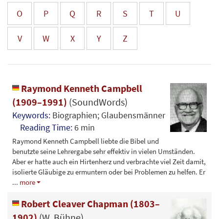
O
P
Q
R
S
T
U
V
W
X
Y
Z
Raymond Kenneth Campbell
(1909–1991)
(SoundWords)
Keywords:
Biographien; Glaubensmänner
Reading Time:
6 min
Raymond Kenneth Campbell liebte die Bibel und
benutzte seine Lehrergabe sehr effektiv in vielen Umständen.
Aber er hatte auch ein Hirtenherz und verbrachte viel Zeit damit,
isolierte Gläubige zu ermuntern oder bei Problemen zu helfen. Er
...
more
Robert Cleaver Chapman (1803–
1902)
(W. Bühne)