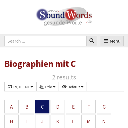
Menu
Biographien mit C
2 results
EN, DE, NL
Title
Default
A
B
C
D
E
F
G
H
I
J
K
L
M
N