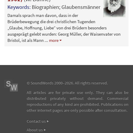
Keywords:
Biographien; Glaubensmänner
Damals sprach man davon, dass in der
Brüderbewegung die drei christlichen Tugenden
„Glaube, Hoffnung, Liebe“ von drei Brüdern besonders
ausgeprägt gelebt wurden: Georg Müller, der Waisenvater von
Bristol, ist als Mann
...
more
©
SoundWords
2000–2026. All rights reserved.
All articles are for private use only. They can also be
distributed privately without demand. Commercial
reproductions of any kind are prohibited. Publications on
other internet pages are only possible after consultation.
Contact us
About us