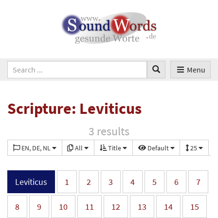
Menu
Scripture: Leviticus
3 results
EN, DE, NL
All
Title
Default
25
Leviticus
1
2
3
4
5
6
7
8
9
10
11
12
13
14
15