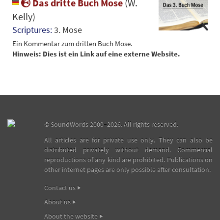
Das dritte Buch Mose
(W.
Kelly)
Scriptures:
3. Mose
Ein Kommentar zum dritten Buch Mose.
Hinweis: Dies ist ein Link auf eine externe Website.
©
SoundWords
2000–2026. All rights reserved.
All articles are for private use only. They can also be
distributed privately without demand. Commercial
reproductions of any kind are prohibited. Publications on
other internet pages are only possible after consultation.
Contact us
About us
About the website