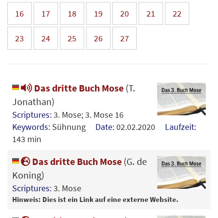
16
17
18
19
20
21
22
23
24
25
26
27
Das dritte Buch Mose
(T.
Jonathan)
Scriptures:
3. Mose; 3. Mose 16
Keywords:
Sühnung
Date:
02.02.2020
Laufzeit:
143 min
Das dritte Buch Mose
(G. de
Koning)
Scriptures:
3. Mose
Hinweis: Dies ist ein Link auf eine externe Website.