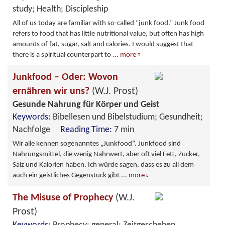
study; Health; Discipleship
All of us today are familiar with so-called “junk food.” Junk food
refers to food that has little nutritional value, but often has high
amounts of fat, sugar, salt and calories. I would suggest that
there is a spiritual counterpart to
...
more
Junkfood – Oder: Wovon
ernähren wir uns?
(W.J. Prost)
Gesunde Nahrung für Körper und Geist
Keywords:
Bibellesen und Bibelstudium; Gesundheit;
Nachfolge
Reading Time:
7 min
Wir alle kennen sogenanntes „Junkfood“. Junkfood sind
Nahrungsmittel, die wenig Nährwert, aber oft viel Fett, Zucker,
Salz und Kalorien haben. Ich würde sagen, dass es zu all dem
auch ein geistliches Gegenstück gibt
...
more
The Misuse of Prophecy
(W.J.
Prost)