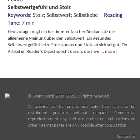
Selbstwertgefühl und Stolz
Keywords:
Stolz; Selbstwert; Selbstliebe
Reading
Time:
7 min
Heutzutage prägt ein bestimmter falscher Denkansatz die
allgemeine Meinung über den Selbstwert: Ein gesundes
Selbstwertgefühl setze Stolz voraus und Stolz an sich sei gut. Ein
Artikel im Readerʼs Digest spricht davon, dass wir
...
more
©
SoundWords
2000–2026. All rights reserved.
All articles are for private use only. They can also be
distributed privately without demand. Commercial
reproductions of any kind are prohibited. Publications on
other internet pages are only possible after consultation.
Contact us