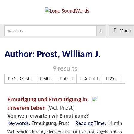
Menu
Author: Prost, William J.
9 results
EN, DE, NL
All
Title
Default
25
Ermutigung und Entmutigung in
unserem Leben
(W.J. Prost)
Von wem erwarten wir Ermutigung?
Keywords:
Ermutigung; Frust
Reading Time:
11 min
Wahrscheinlich wird jeder, der diesen Artikel liest, zugeben, dass