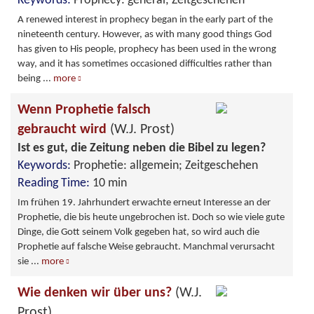
Keywords:
Prophecy: general; Zeitgeschehen
A renewed interest in prophecy began in the early part of the
nineteenth century. However, as with many good things God
has given to His people, prophecy has been used in the wrong
way, and it has sometimes occasioned difficulties rather than
being
...
more
Wenn Prophetie falsch
gebraucht wird
(W.J. Prost)
Ist es gut, die Zeitung neben die Bibel zu legen?
Keywords:
Prophetie: allgemein; Zeitgeschehen
Reading Time:
10 min
Im frühen 19. Jahrhundert erwachte erneut Interesse an der
Prophetie, die bis heute ungebrochen ist. Doch so wie viele gute
Dinge, die Gott seinem Volk gegeben hat, so wird auch die
Prophetie auf falsche Weise gebraucht. Manchmal verursacht
sie
...
more
Wie denken wir über uns?
(W.J.
Prost)