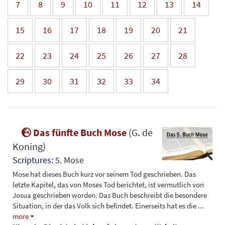
7
8
9
10
11
12
13
14
15
16
17
18
19
20
21
22
23
24
25
26
27
28
29
30
31
32
33
34
Das fünfte Buch Mose
(G. de
Koning)
Scriptures:
5. Mose
Mose hat dieses Buch kurz vor seinem Tod geschrieben. Das
letzte Kapitel, das von Moses Tod berichtet, ist vermutlich von
Josua geschrieben worden. Das Buch beschreibt die besondere
Situation, in der das Volk sich befindet. Einerseits hat es die
...
more