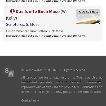
Hinweis: Dies ist ein Link auf eine externe Website.
Das fünfte Buch Mose
(W.
Kelly)
Scriptures:
5. Mose
Ein Kommentar zum fünften Buch Mose.
Hinweis: Dies ist ein Link auf eine externe Website.
©
SoundWords
2000–2026. All rights reserved.
All articles are for private use only. They can also be
distributed privately without demand. Commercial
reproductions of any kind are prohibited. Publications on
other internet pages are only possible after consultation.
Contact us