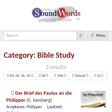
Menu
Category: Bible Study
2 results
EN, DE, NL, SV
All
Title
Default
25
Der Brief des Paulus an die
Philipper
(S. Isenberg)
Scriptures:
Philipper
Laufzeit: