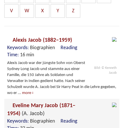
V
W
X
Y
Z
Alexis Jacob (1882–1959)
Keywords:
Biographien
Reading
Time:
16 min
Alexis Jacob war der jüngste Sohn von Oberst
Bild: © Kenneth
Sydney Long Jacob und stammte aus einer
Jacob
Familie, die 150 Jahre als Soldaten und
Verwalter in Indien gedient hatte. Nach seiner
Schulzeit wurde A. Jacob bei Sir Harry Peat in die Lehre gegeben,
wo er
...
more
Eveline Mary Jacob (1871–
1954)
(A. Jacob)
Keywords:
Biographien
Reading