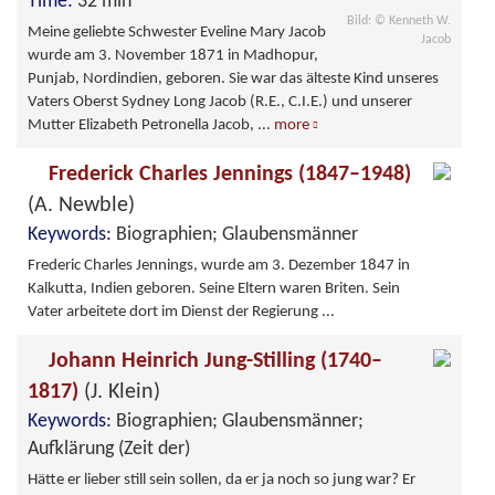
Time:
32 min
Bild: © Kenneth W.
Meine geliebte Schwester Eveline Mary Jacob
Jacob
wurde am 3. November 1871 in Madhopur,
Punjab, Nordindien, geboren. Sie war das älteste Kind unseres
Vaters Oberst Sydney Long Jacob (R.E., C.I.E.) und unserer
Mutter Elizabeth Petronella Jacob,
...
more
Frederick Charles Jennings (1847–1948)
(A. Newble)
Keywords:
Biographien; Glaubensmänner
Frederic Charles Jennings, wurde am 3. Dezember 1847 in
Kalkutta, Indien geboren. Seine Eltern waren Briten. Sein
Vater arbeitete dort im Dienst der Regierung ...
Johann Heinrich Jung-Stilling (1740–
1817)
(J. Klein)
Keywords:
Biographien; Glaubensmänner;
Aufklärung (Zeit der)
Hätte er lieber still sein sollen, da er ja noch so jung war? Er