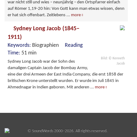
war nicht still und wies – neunjährig – den Ortspfarrer einfach
auf Römer 1,19-20 hin: Von Gott kann man etwas wissen, denn
er hat sich offenbart. Zeitlebens
...
more
Sydney Long Jacob (1845–
1911)
Keywords:
Biographien
Reading
Time:
51 min
Bild: © Kenneth
Sydney Long Jacob war der Sohn des
Jacob
damaligen Captain Jacob der Bombay Army,
eine der drei Armeen der East India Company, die erst 1858 der
britischen Krone unterstellt wurden. Er wurde im Juli 1845 in
Ahmednagar in Indien geboren. Mit anderen
...
more
©
SoundWords
2000–2026. All rights reserved.