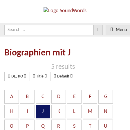
Menu
Biographien mit J
5 results
DE, RO
Title
Default
A
B
C
D
E
F
G
H
I
J
K
L
M
N
O
P
Q
R
S
T
U