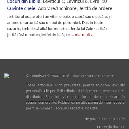
Locuri din Biblie:
Leviticul 1; Leviticul 6; Evrei 10
Cuvinte cheie:
Adorare/Închinare; Jertfă de ardere
Jertfitorul poate oferi un vițel, o oaie, o capră sau o pasăre, și
anume o turturică sau un pui de porumbel. Dar, în toate
cazurile, trebuie să aibă loc moartea. Jertfa lui Cain - adică o
jertfă fără moartea jertfei de ispășire
...
mai mult
©
SoundWords
2000–2026. Toate drepturile rezervate.
Toate articolele sunt prevăzute pentru folosirea exclusiv
personală. Ele pot fi distribuite şi fără cererea permisului de
distribuire. Sunt interzise orice forme de multiplicare în
scopuri comerciale. Publicarea pe alte pagini de internet este
permisă numai cu acceptul redacţiei noastre.
Ne puteţi contacta astfel
Protecţia datelor